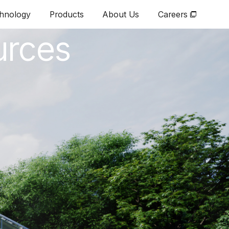
hnology
hnology
Products
Products
About Us
About Us
Careers
Careers
urces
開コース＞に採択されたことをお知
る産学公による取組を支援するも
水産生産モデルの実証に向けて、研究