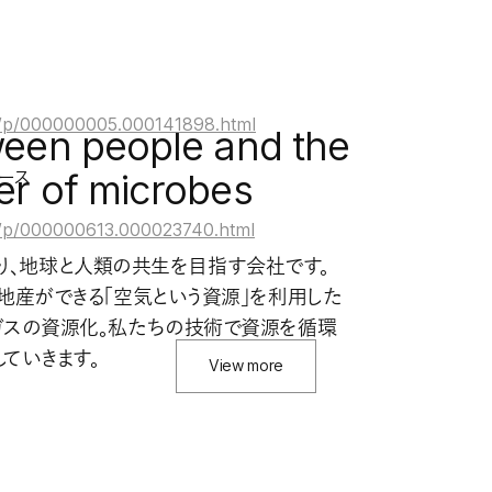
/rd/p/000000005.000141898.html
ween people and the
er of microbes
ース
rd/p/000000613.000023740.html
を借り、地球と人類の共生を目指す会社です。
地産ができる「空気という資源」を利用した
ガスの資源化。私たちの技術で資源を循環
ていきます。
View more