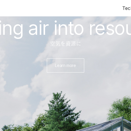
News
Core technology
Tec
Tec
ing air into reso
空気を資源に
」推進事業に採択されました
Learn more
1が実施する令和８年度「産学公の森」推進事業＜Ⅲ本格的事業展
関と連携し、社会課題の解決に寄与する新たなビジネス創出を図
を活用した持続可能な畜産・水産生産モデルの実証
高機能性飼料原料「Air Feed®」を用いた持続可能な畜産・
まいります。