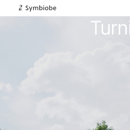
Turn
Information | 2026.08.06
令和8年度「産学公の森
当社は、公益財団法人京都産業2
らせいたします。
本補助金は、企業や大学等研究機
のです。
テーマ名：微生物由来バイオマス
海洋性紅色光合成細菌を原料とする
開発・事業開発を一体的に進めて