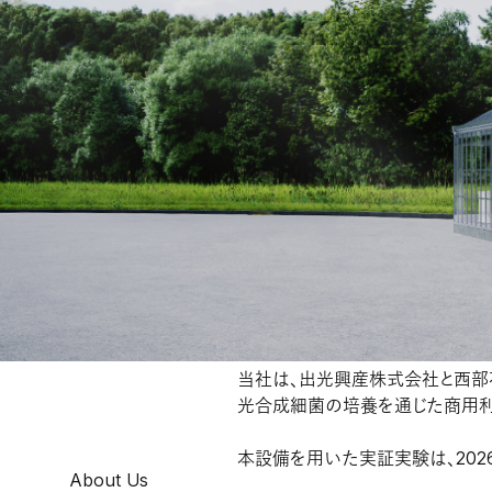
京都産業21 令和８年度「産学公の森
https://www.ki21.jp/subsidy/k
採択企業一覧：
https://www.ki21.jp/wordpre
Information | 2025.12.09
出光興産と西部石油と3
当社は、出光興産株式会社と西部
光合成細菌の培養を通じた商用利
本設備を用いた実証実験は、202
About Us