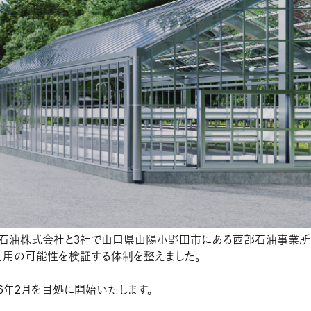
」サイトURL：
obo-r8-mori/
ss/wp-content/uploads/2026/04/02mori-theme.pdf
社合同で山口にベンチプラントを構築しました
石油株式会社と3社で山口県山陽小野田市にある西部石油事業所
用の可能性を検証する体制を整えました。
6年2月を目処に開始いたします。