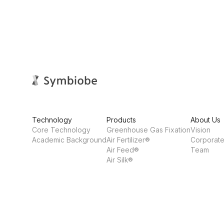
Technology
Products
About Us
Core Technology
Greenhouse Gas Fixation
Vision
Academic Background
Air Fertilizer®
Corporate
Air Feed®
Team
Air Silk®