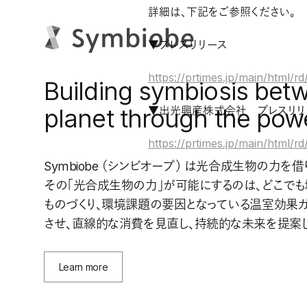
詳細は、下記をご参照ください。
▼プレスリリース
https://prtimes.jp/main/html
Building symbiosis bet
planet through the pow
▼出光興産株式会社 プレスリリ
https://prtimes.jp/main/html/
Symbiobe （シンビオーブ） は光合成生物の力
その「光合成生物の力」が可能にするのは、どこでも
ものづくり、環境課題の要因となっている温室効果
させ、直線的な消費を見直し、持続的な未来を提案し
Learn more